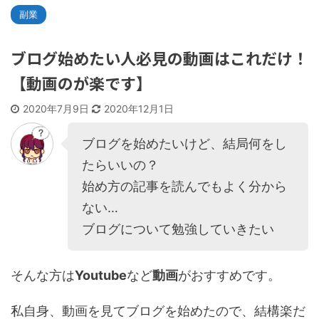
副業
ブログ始めたい人必見の動画はこれだけ！
【動画のが楽です】
2020年7月9日
2020年12月1日
ブログを始めたいけど、結局何をし
たらいいの？
始め方の記事を読んでもよく分から
ない…
ブログについて勉強していきたい
そんな方は
Youtube
など
動画
がおすすめです。
私自身、動画を見てブログを始めたので、結構楽だ