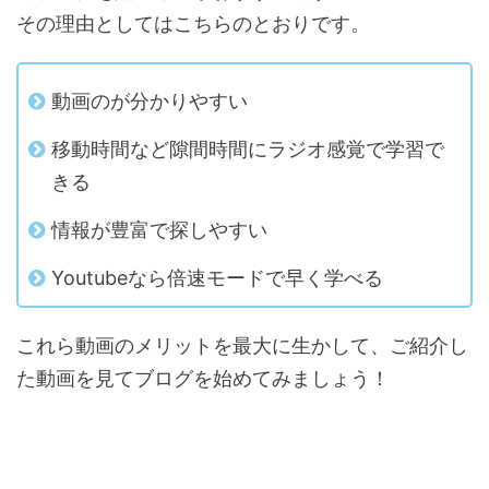
その理由としてはこちらのとおりです。
動画のが分かりやすい
移動時間など隙間時間にラジオ感覚で学習で
きる
情報が豊富で探しやすい
Youtubeなら倍速モードで早く学べる
これら動画のメリットを最大に生かして、ご紹介し
た動画を見てブログを始めてみましょう！