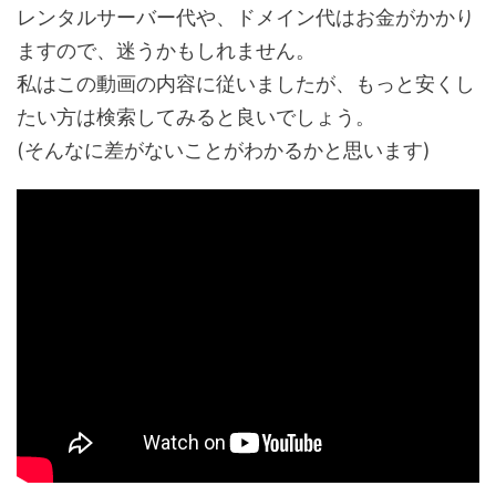
レンタルサーバー代や、ドメイン代はお金がかかり
ますので、迷うかもしれません。
私はこの動画の内容に従いましたが、もっと安くし
たい方は検索してみると良いでしょう。
(そんなに差がないことがわかるかと思います)