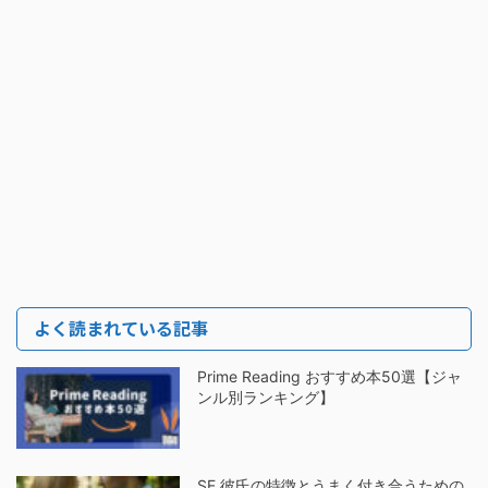
よく読まれている記事
Prime Reading おすすめ本50選【ジャ
ンル別ランキング】
SE 彼氏の特徴とうまく付き合うための