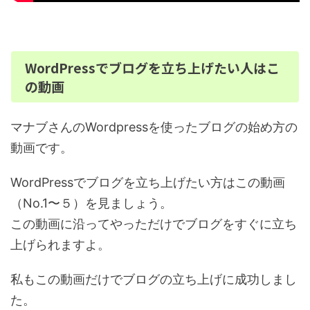
WordPressでブログを立ち上げたい人はこ
の動画
マナブさんのWordpressを使ったブログの始め方の
動画です。
WordPressでブログを立ち上げたい方はこの動画
（No.1〜５）を見ましょう。
この動画に沿ってやっただけでブログをすぐに立ち
上げられますよ。
私もこの動画だけでブログの立ち上げに成功しまし
た。