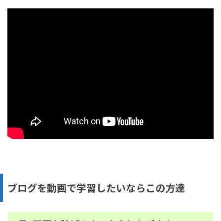
ブログを動画で学習したいならこの方達