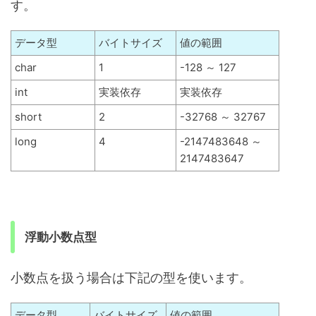
す。
データ型
バイトサイズ
値の範囲
char
1
-128 ～ 127
int
実装依存
実装依存
short
2
-32768 ～ 32767
long
4
-2147483648 ～
2147483647
浮動小数点型
小数点を扱う場合は下記の型を使います。
データ型
バイトサイズ
値の範囲