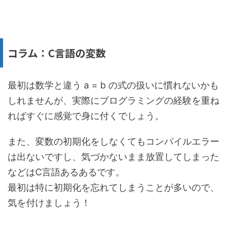
コラム：C言語の変数
最初は数学と違う a = b の式の扱いに慣れないかも
しれませんが、実際にプログラミングの経験を重ね
ればすぐに感覚で身に付くでしょう。
また、変数の初期化をしなくてもコンパイルエラー
は出ないですし、気づかないまま放置してしまった
などはC言語あるあるです。
最初は特に初期化を忘れてしまうことが多いので、
気を付けましょう！