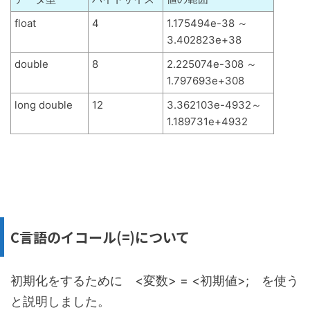
float
4
1.175494e-38 ～
3.402823e+38
double
8
2.225074e-308 ～
1.797693e+308
long double
12
3.362103e-4932～
1.189731e+4932
C言語のイコール(=)について
初期化をするために <変数> = <初期値>; を使う
と説明しました。