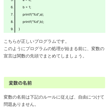
b = 1;
printf("%d",a);
printf("%d",b);
}
こちらが正しいプログラムです。
このようにプログラムの処理が始まる前に、変数の
宣言は関数の先頭でまとめてしましょう。
変数の名前
変数の名前は下記のルールに従えば、自由につけて
問題ありません。