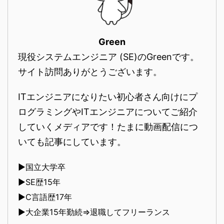
Green
現役システムエンジニア (SE)のGreenです。
サイト訪問ありがとうございます。
ITエンジニアになりたい初心者さん向けにプ
ログラミングやITエンジニアについてご紹介
していくメディアです！たまに動画配信につ
いても記事にしています。
▶︎国立大学卒
▶︎SE歴15年
▶︎C言語歴17年
▶︎大企業15年勤続⇒退職してフリーランス