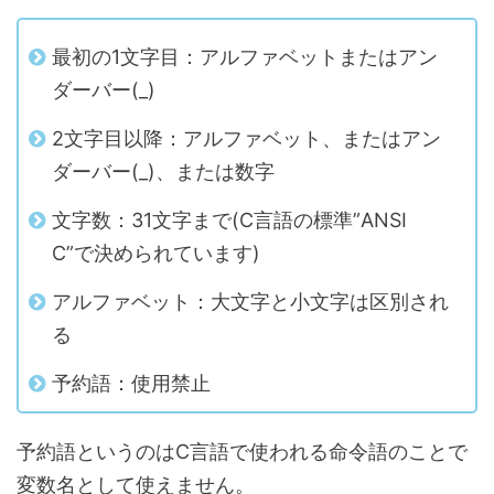
最初の1文字目：アルファベットまたはアン
ダーバー(_)
2文字目以降：アルファベット、またはアン
ダーバー(_)、または数字
文字数：31文字まで(C言語の標準”ANSI
C”で決められています)
アルファベット：大文字と小文字は区別され
る
予約語：使用禁止
予約語というのはC言語で使われる命令語のことで
変数名として使えません。