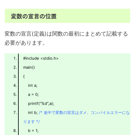
変数の宣言の位置
変数の宣言(定義)は関数の最初にまとめて記載する
必要があります。
#include <stdio.h>
main()
{
int a;
a = 0;
printf("%d",a);
int b;
/* 途中で変数の宣言はダメ、コンパイルエラーにな
ります */
b = 1;