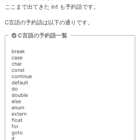
ここまで出てきた int も予約語です。
C言語の予約語は以下の通りです。
C言語の予約語一覧
break
case
char
const
continue
default
do
double
else
enum
extern
float
for
goto
if