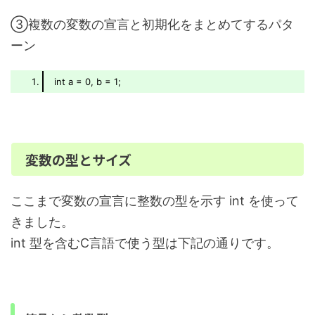
③複数の変数の宣言と初期化をまとめてするパタ
ーン
int a = 0, b = 1;
変数の型とサイズ
ここまで変数の宣言に整数の型を示す int を使って
きました。
int 型を含むC言語で使う型は下記の通りです。