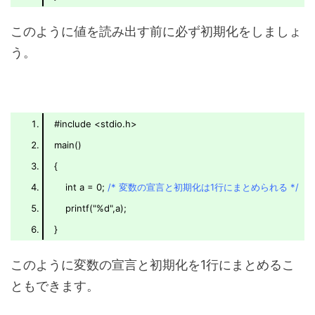
このように値を読み出す前に必ず初期化をしましょ
う。
#include <stdio.h>
main()
{
int a = 0;
/* 変数の宣言と初期化は1行にまとめられる */
printf("%d",a);
}
このように変数の宣言と初期化を1行にまとめるこ
ともできます。